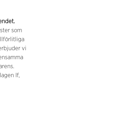
endet.
ster som
förlitliga
erbjuder vi
emensamma
arens.
agen If,