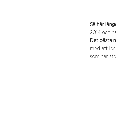
Så här läng
2014 och h
Det bästa 
med att lö
som har sto