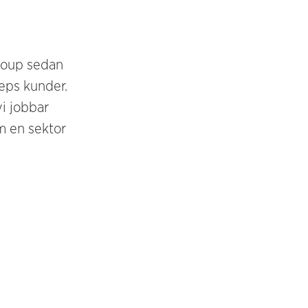
roup sedan
eps kunder.
vi jobbar
m en sektor