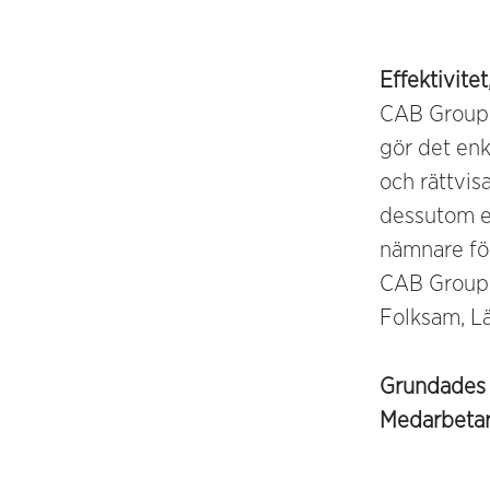
Effektivite
CAB Group 
gör det enk
och rättvis
dessutom e
nämnare för
CAB Group 
Folksam, Lä
Grundade
Medarbeta