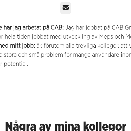
E-post
e har jag arbetat på CAB:
Jag har jobbat på CAB G
ar hela tiden jobbat med utveckling av Meps och M
med mitt jobb:
är, förutom alla trevliga kollegor, att 
sa stora och små problem för många användare ino
r potential.
Några av mina kollegor